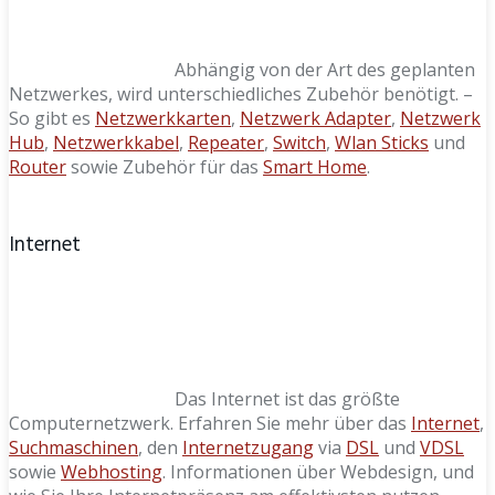
Abhängig von der Art des geplanten
Netzwerkes, wird unterschiedliches Zubehör benötigt. –
So gibt es
Netzwerkkarten
,
Netzwerk Adapter
,
Netzwerk
Hub
,
Netzwerkkabel
,
Repeater
,
Switch
,
Wlan Sticks
und
Router
sowie Zubehör für das
Smart Home
.
Internet
Das Internet ist das größte
Computernetzwerk. Erfahren Sie mehr über das
Internet
,
Suchmaschinen
, den
Internetzugang
via
DSL
und
VDSL
sowie
Webhosting
. Informationen über Webdesign, und