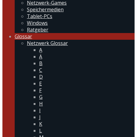
Netzwerk-Games
Speichermedien
Tablet-PCs
Windows
Ratgeber
Glossar
Netzwerk Glossar
A
Ä
B
C
D
E
F
G
H
I
J
K
L