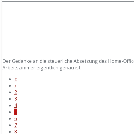
Der Gedanke an die steuerliche Absetzung des Home-Offic
Arbeitszimmer eigentlich genau ist.
«
‹
2
3
4
5
6
7
8