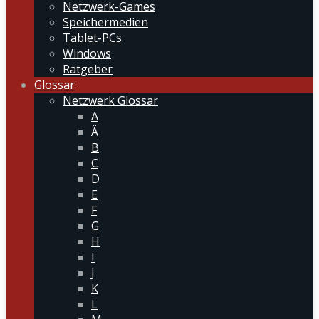
Netzwerk-Games
Speichermedien
Tablet-PCs
Windows
Ratgeber
Glossar
Netzwerk Glossar
A
Ä
B
C
D
E
F
G
H
I
J
K
L