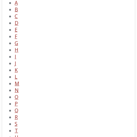
A
B
C
D
E
F
G
H
I
J
K
L
M
N
O
P
Q
R
S
T