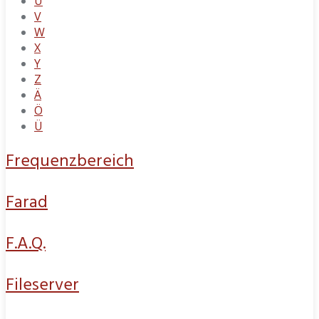
U
V
W
X
Y
Z
Ä
Ö
Ü
Frequenzbereich
Farad
F.A.Q.
Fileserver