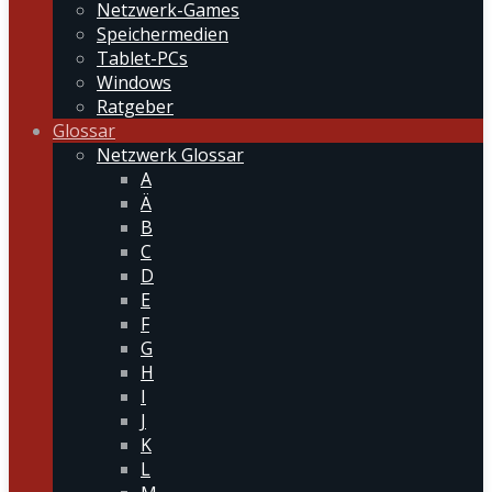
Netzwerk-Games
Speichermedien
Tablet-PCs
Windows
Ratgeber
Glossar
Netzwerk Glossar
A
Ä
B
C
D
E
F
G
H
I
J
K
L