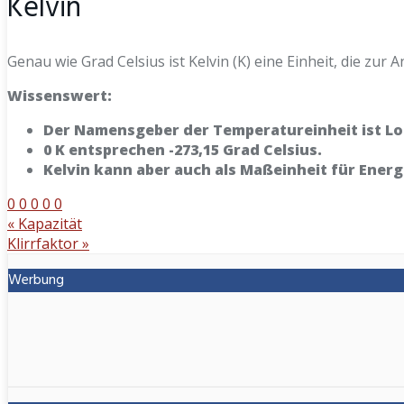
Kelvin
Genau wie Grad Celsius ist Kelvin (K) eine Einheit, die z
Wissenswert:
Der Namensgeber der Temperatureinheit ist Lord
0 K entsprechen -273,15 Grad Celsius.
Kelvin kann aber auch als Maßeinheit für Ene
0
0
0
0
0
«
Kapazität
Klirrfaktor
»
Werbung