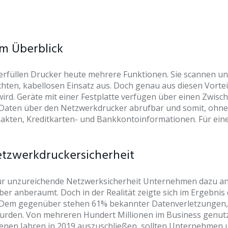
im Überblick
füllen Drucker heute mehrere Funktionen. Sie scannen und 
hten, kabellosen Einsatz aus. Doch genau aus diesen Vorteil
d. Geräte mit einer Festplatte verfügen über einen Zwische
n Daten über den Netzwerkdrucker abrufbar und somit, ohne
nakten, Kreditkarten- und Bankkontoinformationen. Für ein
tzwerkdruckersicherheit
für unzureichende Netzwerksicherheit Unternehmen dazu anha
er anberaumt. Doch in der Realität zeigte sich im Ergebnis
n. Dem gegenüber stehen 61% bekannter Datenverletzungen, 
wurden. Von mehreren Hundert Millionen im Business genu
genen Jahren in 2019 auszuschließen, sollten Unternehmen