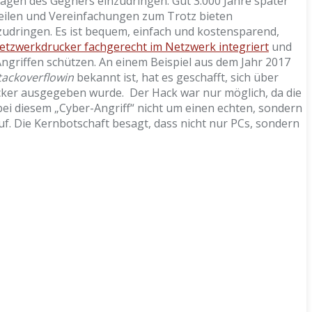
lagen des Gegners einzudringen. Gut 3.000 Jahre später
rteilen und Vereinfachungen zum Trotz bieten
udringen. Es ist bequem, einfach und kostensparend,
etzwerkdrucker fachgerecht im Netzwerk integriert
und
 Angriffen schützen. An einem Beispiel aus dem Jahr 2017
tackoverflowin
bekannt ist, hat es geschafft, sich über
ker ausgegeben wurde. Der Hack war nur möglich, da die
ei diesem „Cyber-Angriff“ nicht um einen echten, sondern
f. Die Kernbotschaft besagt, dass nicht nur PCs, sondern