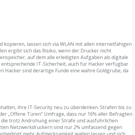
kopieren, lassen sich via WLAN mit allen internetfähigen
en ergibt sich das Risiko, wenn der Drucker nicht
nspeicher, auf dem alle erledigten Aufgaben als digitale
 entsprechende IT-Sicherheit, auch für Hacker verfügbar
en Hacker sind derartige Funde eine wahre Goldgrube, da
lten, ihre IT-Security neu zu überdenken. Strafen bis zu
 der „Offene Türen“ Umfrage, dass nur 16% aller Befragten
die trotz Androhung einer Strafe und ausführlichen
tzten Netzwerkdruckern sind nur 2% umfassend gegen
 unbedingt mehr Aufmerksamkeit walten lassen und sich