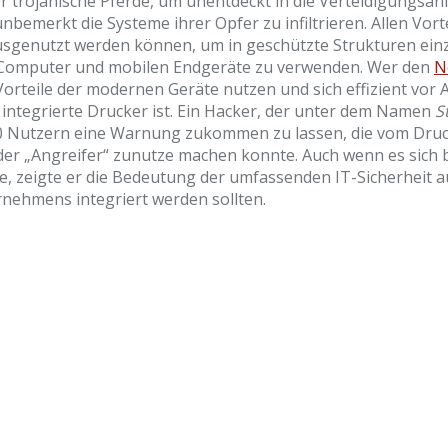
r trojanische Pferde, um unentdeckt in die Verteidigungsan
unbemerkt die Systeme ihrer Opfer zu infiltrieren. Allen Vo
usgenutzt werden können, um in geschützte Strukturen einz
 Computer und mobilen Endgeräte zu verwenden. Wer den
N
 Vorteile der modernen Geräte nutzen und sich effizient vor
integrierte Drucker ist. Ein Hacker, der unter dem Namen
S
00 Nutzern eine Warnung zukommen zu lassen, die vom Druc
der „Angreifer“ zunutze machen konnte. Auch wenn es sich b
, zeigte er die Bedeutung der umfassenden IT-Sicherheit au
rnehmens integriert werden sollten.