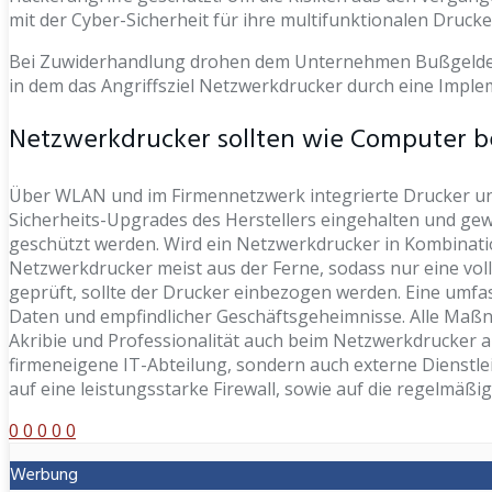
mit der Cyber-Sicherheit für ihre multifunktionalen Drucke
Bei Zuwiderhandlung drohen dem Unternehmen Bußgelder, d
in dem das Angriffsziel Netzwerkdrucker durch eine Impleme
Netzwerkdrucker sollten wie Computer 
Über WLAN und im Firmennetzwerk integrierte Drucker und M
Sicherheits-Upgrades des Herstellers eingehalten und ge
geschützt werden. Wird ein Netzwerkdrucker in Kombination
Netzwerkdrucker meist aus der Ferne, sodass nur eine vol
geprüft, sollte der Drucker einbezogen werden. Eine umfass
Daten und empfindlicher Geschäftsgeheimnisse. Alle Maßna
Akribie und Professionalität auch beim Netzwerkdrucker a
firmeneigene IT-Abteilung, sondern auch externe Dienst
auf eine leistungsstarke Firewall, sowie auf die regelmäß
0
0
0
0
0
Werbung