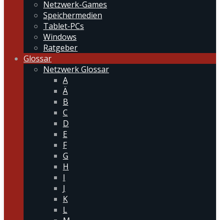
Netzwerk-Games
Speichermedien
Tablet-PCs
Windows
Ratgeber
Glossar
Netzwerk Glossar
A
Ä
B
C
D
E
F
G
H
I
J
K
L