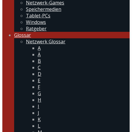
Netzwerk-Games
Speichermedien
Tablet-PCs
Windows
Ratgeber
Glossar
Netzwerk Glossar
A
Ä
B
C
D
E
F
G
H
I
J
K
L