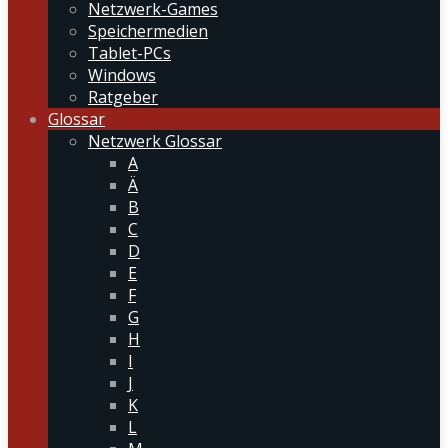
Netzwerk-Games
Speichermedien
Tablet-PCs
Windows
Ratgeber
Glossar
Netzwerk Glossar
A
Ä
B
C
D
E
F
G
H
I
J
K
L