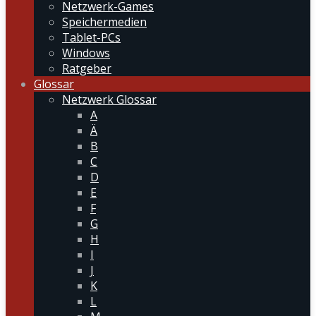
Netzwerk-Games
Speichermedien
Tablet-PCs
Windows
Ratgeber
Glossar
Netzwerk Glossar
A
Ä
B
C
D
E
F
G
H
I
J
K
L